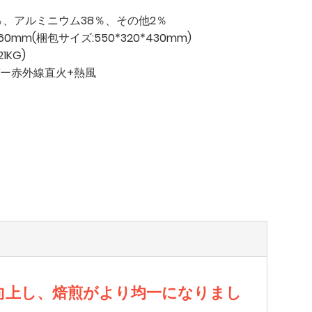
％、アルミニウム38％、その他2％
360mm(梱包サイズ:550*320*430mm)
1KG)
ー赤外線直火+熱風
向上し、焙煎がより均一になりまし