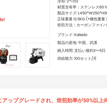
冷却: 2〜3分
材質含有率：ステンレス60
製品サイズ: L450*W250*H
正味重量 12.5KG (+梱包重量 2
焙煎方法：カーボンファイバ
ブランド:
Kaleido
製品の産地:
中国、武漢
納入時間:
支払い後約3〜5日
供給能力:
100セット/月
にアップグレードされ、焙煎効率が50%以上