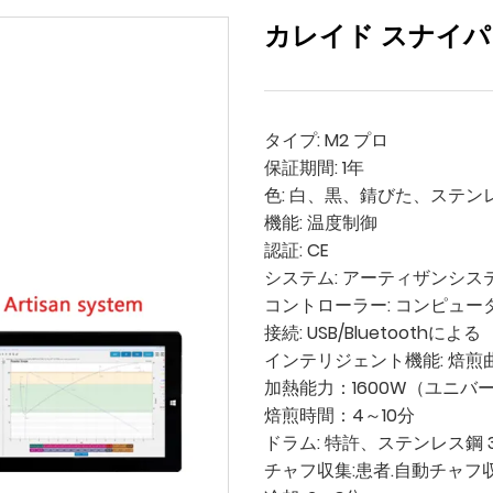
カレイド スナイパー
タイプ: M2 プロ
保証期間: 1年
色: 白、黒、錆びた、ステンレ
機能: 温度制御
認証: CE
システム: アーティザンシス
コントローラー: コンピュー
接続: USB/Bluetoothによる
インテリジェント機能: 焙煎
加熱能力：1600W（ユニバー
焙煎時間：4～10分
ドラム: 特許、ステンレス鋼 
チャフ収集:患者.自動チャフ