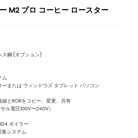
 M2 プロ コーヒー ロースター
ス鋼 (オプション)
テム
ターまたは ウィンドウズ タブレット パソコン
曲線とRORをコピー、変更、共有
サル電圧100V〜240V）
304 ボイラー
収集システム